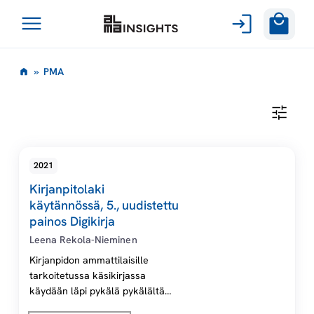
Avaa
Siirry
valikko
P
»
PMA
sisältöön
M
P
M
A
A
2021
Kirjanpitolaki
käytännössä, 5., uudistettu
painos Digikirja
Leena Rekola-Nieminen
Kirjanpidon ammattilaisille
tarkoitetussa käsikirjassa
käydään läpi pykälä pykälältä
kirjanpitolaki ja pien- ja