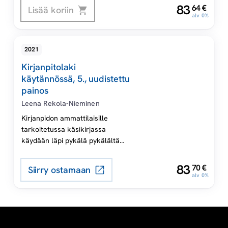
,
mikroyrityksen tilinpäätöksessä
83
64
€
Lisää koriin
alv 0%
esitettävistä tiedoista annettu
asetus. Säädösten soveltamista
avataan käytännön esimerkein ja
2021
selityksin.
Kirjanpitolaki
käytännössä, 5., uudistettu
painos
Leena Rekola-Nieminen
Kirjanpidon ammattilaisille
tarkoitetussa käsikirjassa
käydään läpi pykälä pykälältä
kirjanpitolaki ja pien- ja
mikroyrityksen tilinpäätöksessä
,
83
70
€
Siirry ostamaan
esitettävistä tiedoista annettu
alv 0%
asetus. Säädösten soveltamista
avataan käytännön esimerkein ja
selityksin.