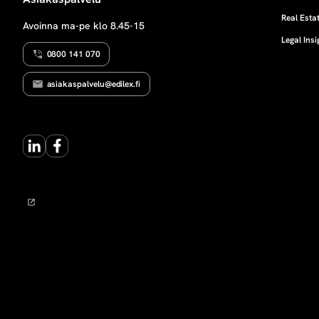
t
Real Estat
Avoinna ma-pe klo 8.45-15
Legal Insi
i
0800 141 070
ö
asiakaspalvelu@edilex.fi
t
LinkedIn
Facebook