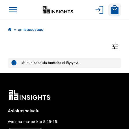
Avaa
Siirry
valikko
o
»
omistusosuus
sisältöön
m
O
M
i
I
S
Valitun kaltaisia tuotteita ei löytynyt.
T
s
U
S
O
t
S
U
U
u
S
s
Asiakaspalvelu
Avoinna ma-pe klo 8.45-15
o