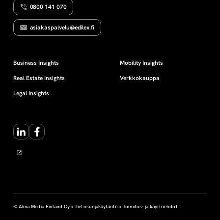
0800 141 070
s
asiakaspalvelu@edilex.fi
u
u
Business Insights
Mobility Insights
Real Estate Insights
Verkkokauppa
s
Legal Insights
LinkedIn
Facebook
© Alma Media Finland Oy •
Tietosuojakäytäntö
•
Toimitus- ja käyttöehdot