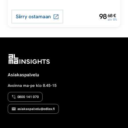
uudistetun
seksuaalirikoslainsäädännön
,
98
68
€
Siirry ostamaan
perusteella.
alv 0%
Asiakaspalvelu
Avoinna ma-pe klo 8.45-15
0800 141 070
asiakaspalvelu@edilex.fi