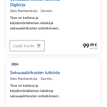
Digikirja
Satu Rantaeskola
•
Jasmin
Kaunisto
Teos on kattava ja
käytännönläheinen käsikirja
seksuaalirikosten esitutkinnasta,
syyteharkinnasta ja
tuomioistuinkäsittelystä
,
99
uudistetun
09
€
Lisää koriin
alv 0%
seksuaalirikoslainsäädännön
perusteella.
2024
Seksuaalirikosten tutkinta
Satu Rantaeskola
•
Jasmin
Kaunisto
Teos on kattava ja
käytännönläheinen käsikirja
seksuaalirikosten esitutkinnasta,
syyteharkinnasta ja
tuomioistuinkäsittelystä