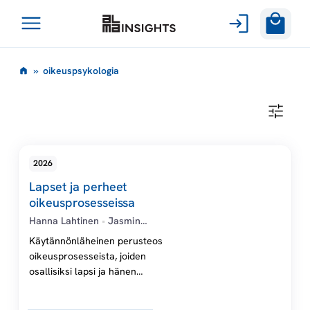
Avaa
Siirry
valikko
o
»
oikeuspsykologia
sisältöön
i
O
I
k
K
E
U
e
2026
S
P
Lapset ja perheet
S
u
Y
oikeusprosesseissa
K
Hanna Lahtinen
•
Jasmin
O
s
L
Kaunisto
•
Matti Tolvanen (toim.)
Käytännönläheinen perusteos
O
G
oikeusprosesseista, joiden
p
I
osallisiksi lapsi ja hänen
A
perheensä voivat joutua, oli
s
kyseessä sitten rikos-, riita- tai