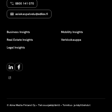
0800 141 070
E
i
L
V
asiakaspalvelu@edilex.fi
O
n
L
L
I
e
Business Insights
Mobility Insights
S
U
Real Estate Insights
Verkkokauppa
U
n
S
Legal Insights
t
LinkedIn
Facebook
o
t
u
u
© Alma Media Finland Oy •
Tietosuojakäytäntö
•
Toimitus- ja käyttöehdot