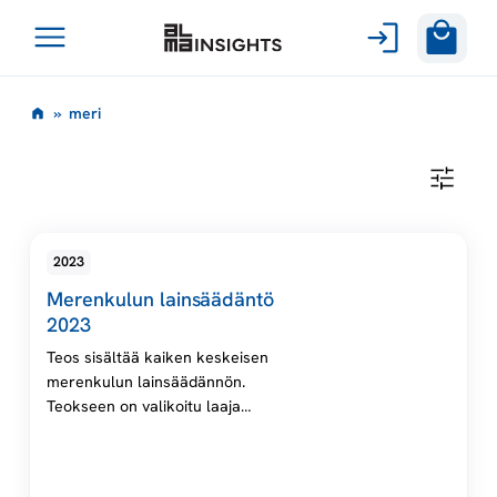
Avaa
Siirry
valikko
m
»
meri
sisältöön
e
M
E
r
R
I
i
2023
Merenkulun lainsäädäntö
2023
Teos sisältää kaiken keskeisen
merenkulun lainsäädännön.
Teokseen on valikoitu laaja
valikoima Trafin, Traficomin ja
Merenkulkulaitoksen
määräyksiä sekä merenkulun