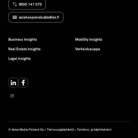
0800 141 070
L
i
Y
asiakaspalvelu@edilex.fi
n
n
Business Insights
Mobility Insights
Real Estate Insights
Verkkokauppa
i
Legal Insights
n
LinkedIn
Facebook
s
ä
ä
n
© Alma Media Finland Oy •
Tietosuojakäytäntö
•
Toimitus- ja käyttöehdot