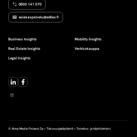
0800 141 070
l
asiakaspalvelu@edilex.fi
i
v
Business Insights
Mobility Insights
Real Estate Insights
Verkkokauppa
e
Legal Insights
r
LinkedIn
Facebook
o
t
u
s
© Alma Media Finland Oy •
Tietosuojakäytäntö
•
Toimitus- ja käyttöehdot