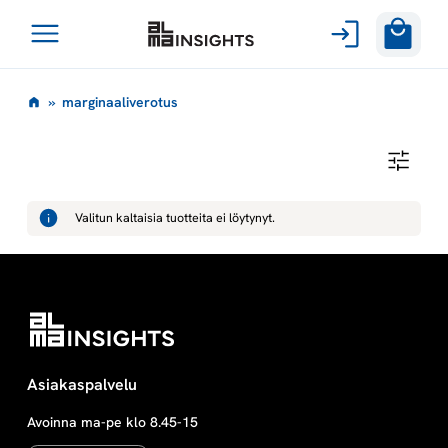
Avaa
Siirry
valikko
m
»
marginaaliverotus
sisältöön
a
M
A
r
R
G
Valitun kaltaisia tuotteita ei löytynyt.
I
g
N
A
A
i
L
I
V
n
E
R
O
a
Asiakaspalvelu
T
U
S
Avoinna ma-pe klo 8.45-15
a