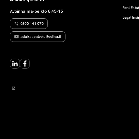
E
s
R
Real Estat
Avoinna ma-pe klo 8.45-15
O
Legal Insi
T
v
U
0800 141 070
S
o
asiakaspalvelu@edilex.fi
i
LinkedIn
Facebook
t
t
o
v
e