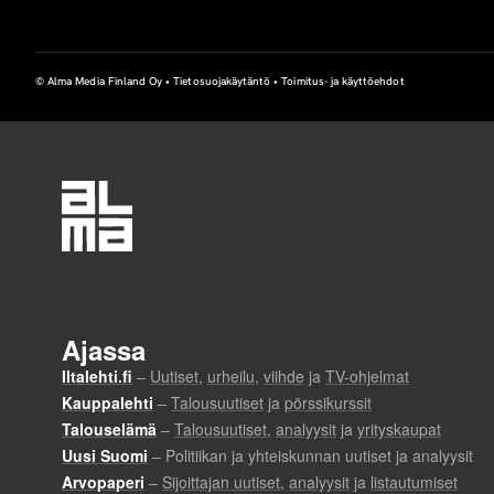
r
o
© Alma Media Finland Oy •
Tietosuojakäytäntö
•
Toimitus- ja käyttöehdot
t
u
s