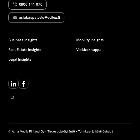
0800 141 070
U
-
N
T
asiakaspalvelu@edilex.fi
A
j
E
D
U
a
Business Insights
Mobility Insights
T
Real Estate Insights
Verkkokauppa
h
Legal Insights
e
LinkedIn
Facebook
n
k
i
l
© Alma Media Finland Oy •
Tietosuojakäytäntö
•
Toimitus- ja käyttöehdot