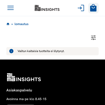
Avaa
Siirry
valikko
l
»
lomautus
sisältöön
o
L
O
m
M
A
Valitun kaltaisia tuotteita ei löytynyt.
U
a
T
U
S
u
t
u
Asiakaspalvelu
Avoinna ma-pe klo 8.45-15
s