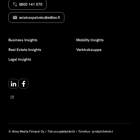
0800 141 070
asiakaspalvelu@edilex.fi
Business Insights
Mobility Insights
Real Estate Insights
Verkkokauppa
Legal Insights
LinkedIn
Facebook
© Alma Media Finland Oy •
Tietosuojakäytäntö
•
Toimitus- ja käyttöehdot