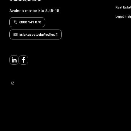
k
Real Estat
Avoinna ma-pe klo 8.45-15
Legal Insi
a
0800 141 070
asiakaspalvelu@edilex.fi
LinkedIn
Facebook