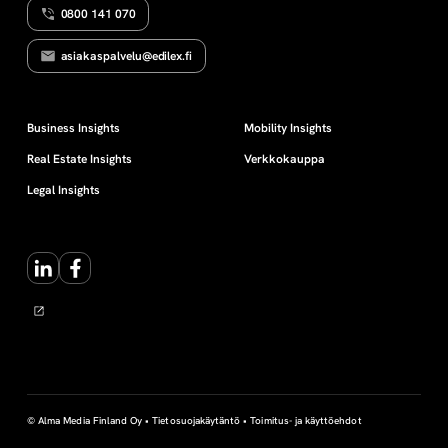
0800 141 070
s
asiakaspalvelu@edilex.fi
e
t
Business Insights
Mobility Insights
Real Estate Insights
Verkkokauppa
e
Legal Insights
l
LinkedIn
Facebook
i
© Alma Media Finland Oy •
Tietosuojakäytäntö
•
Toimitus- ja käyttöehdot