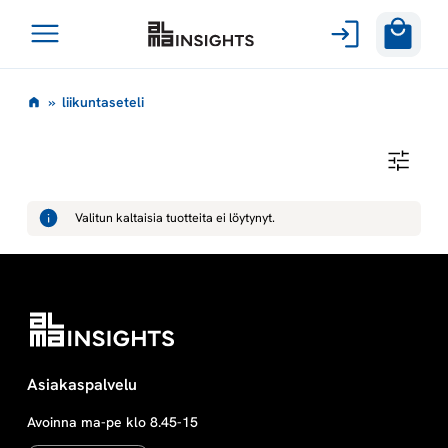
Avaa
Siirry
valikko
l
»
liikuntaseteli
sisältöön
i
L
I
i
I
K
Valitun kaltaisia tuotteita ei löytynyt.
U
k
N
T
A
u
S
E
T
n
E
L
I
t
Asiakaspalvelu
Avoinna ma-pe klo 8.45-15
a