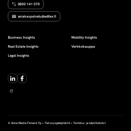
0800 141 070
T
m
E
L
asiakaspalvelu@edilex.fi
M
i
A
n
Business Insights
Mobility Insights
Real Estate Insights
Verkkokauppa
t
Legal Insights
a
LinkedIn
Facebook
s
u
u
n
© Alma Media Finland Oy •
Tietosuojakäytäntö
•
Toimitus- ja käyttöehdot