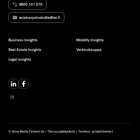
0800 141 070
m
asiakaspalvelu@edilex.fi
i
n
Business Insights
Mobility Insights
Real Estate Insights
Verkkokauppa
t
Legal Insights
a
LinkedIn
Facebook
m
a
l
l
© Alma Media Finland Oy •
Tietosuojakäytäntö
•
Toimitus- ja käyttöehdot