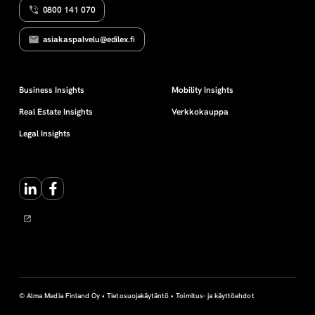
0800 141 070
a
asiakaspalvelu@edilex.fi
i
s
Business Insights
Mobility Insights
Real Estate Insights
Verkkokauppa
u
Legal Insights
u
LinkedIn
Facebook
s
l
a
k
© Alma Media Finland Oy •
Tietosuojakäytäntö
•
Toimitus- ja käyttöehdot