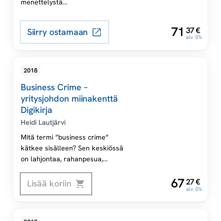
menettelystä
elinkeinotoiminnassa annettuun
lakiin. Teos keskittyy lakeja
,
71
37
€
Siirry ostamaan
koskeviin tulkintaongelmiin ja
alv 0%
erityisesti siihen, miten
tulkintaongelmat on ratkaistu
taikka ratkaistava.
2018
Business Crime –
yritysjohdon miinakenttä
Digikirja
Heidi Lautjärvi
Mitä termi ”business crime”
kätkee sisälleen? Sen keskiössä
on lahjontaa, rahanpesua,
petoksia ja kiskontaa.
,
67
Liiketoimintarikosten miinoja on
27
€
Lisää koriin
alv 0%
kätkettynä kaikkialle – oli kyse
sitten yrityksen johdon
vastuusta, kilpailuoikeudesta,