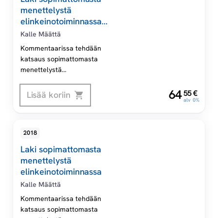
menettelystä
elinkeinotoiminnassa
Digikirja
Kalle Määttä
Kommentaarissa tehdään
katsaus sopimattomasta
menettelystä
elinkeinotoiminnassa annettuun
,
lakiin. Teos keskittyy lakeja
64
55
€
Lisää koriin
alv 0%
koskeviin tulkintaongelmiin ja
erityisesti siihen, miten
tulkintaongelmat on ratkaistu
2018
taikka ratkaistava.
Laki sopimattomasta
menettelystä
elinkeinotoiminnassa
Kalle Määttä
Kommentaarissa tehdään
katsaus sopimattomasta