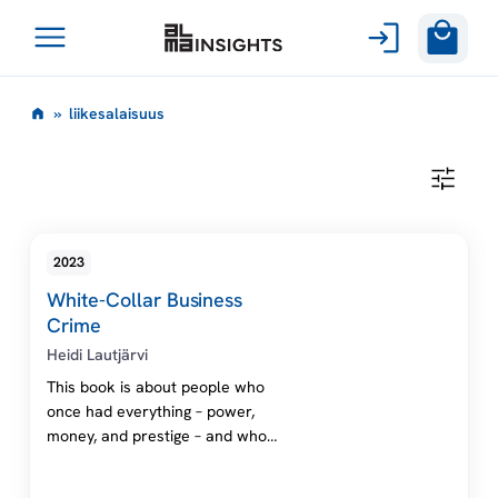
Avaa
Siirry
valikko
l
»
liikesalaisuus
sisältöön
i
L
I
i
I
K
E
k
2023
S
A
White-Collar Business
L
e
A
Crime
I
Heidi Lautjärvi
S
s
U
This book is about people who
U
S
once had everything – power,
a
money, and prestige – and who
lost it all in one day. With the
l
help of international law, the