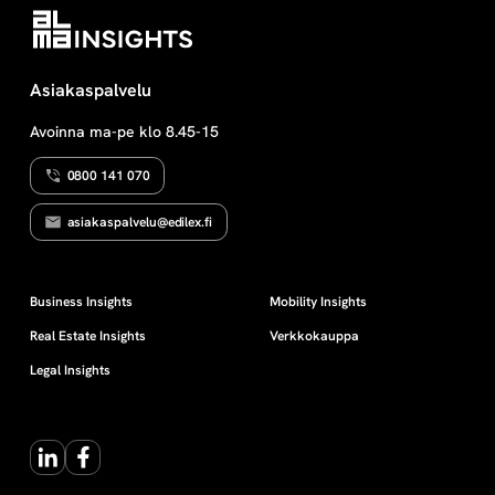
säännöt, liikenteen valvonta,
liikennerikokset ja
liikennerikosten seuraamukset.
Tieliikennelainsäädäntöön liittyy
Asiakaspalvelu
usein lain soveltamisen ongelmia.
Teoksessa otetaan kantaa
Avoinna ma-pe klo 8.45-15
käytännössä ilmenneisiin
tulkintatilanteisiin ja annetaan
0800 141 070
lukuisia suosituksia
liikennesääntöjen tulkintaan.
asiakaspalvelu@edilex.fi
Myös liikenteen […]
Business Insights
Mobility Insights
Real Estate Insights
Verkkokauppa
Legal Insights
LinkedIn
Facebook