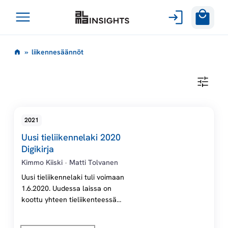
Avaa
Siirry
valikko
l
»
liikennesäännöt
sisältöön
i
L
I
i
I
K
E
k
2021
N
N
Uusi tieliikennelaki 2020
E
e
S
Digikirja
Ä
Kimmo Kiiski
•
Matti Tolvanen
Ä
n
N
Uusi tieliikennelaki tuli voimaan
N
Ö
1.6.2020. Uudessa laissa on
n
T
koottu yhteen tieliikenteessä
käyttäytymistä koskevat
e
säännökset, kuten liikenteen