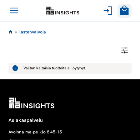
Avaa
Siirry
valikko
l
»
lastenvalvoja
sisältöön
a
L
A
s
S
T
Valitun kaltaisia tuotteita ei löytynyt.
E
t
N
V
A
e
L
V
O
n
J
A
v
Asiakaspalvelu
Avoinna ma-pe klo 8.45-15
a