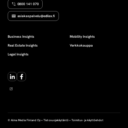
0800 141 070
l
asiakaspalvelu@edilex.fi
v
o
Business Insights
Mobility Insights
Real Estate Insights
Verkkokauppa
j
Legal Insights
a
LinkedIn
Facebook
© Alma Media Finland Oy •
Tietosuojakäytäntö
•
Toimitus- ja käyttöehdot