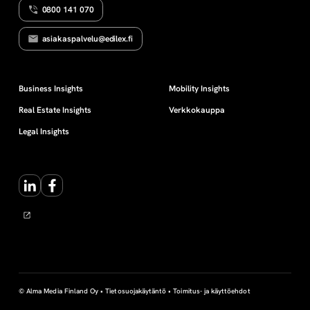
0800 141 070
S
k
Y
Y
asiakaspalvelu@edilex.fi
T
e
E
E
N
u
Business Insights
Mobility Insights
Real Estate Insights
Verkkokauppa
s
Legal Insights
y
LinkedIn
Facebook
k
s
i
t
© Alma Media Finland Oy •
Tietosuojakäytäntö
•
Toimitus- ja käyttöehdot