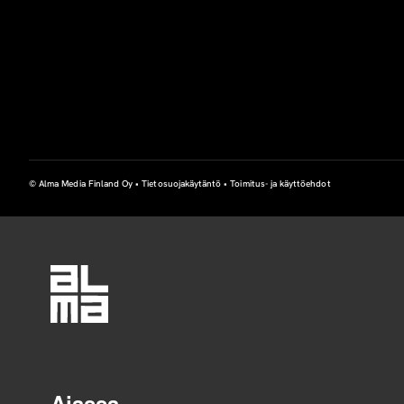
© Alma Media Finland Oy •
Tietosuojakäytäntö
•
Toimitus- ja käyttöehdot