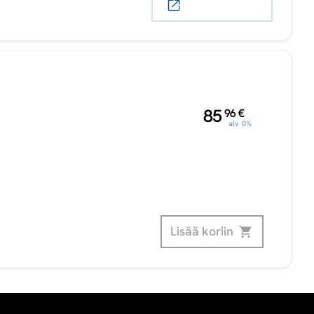
,
85
96
€
alv 0%
Lisää koriin