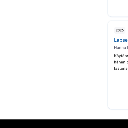
s
e
2026
m
Lapset
a
Hanna 
Käytänn
hänen p
lastens
oikeude