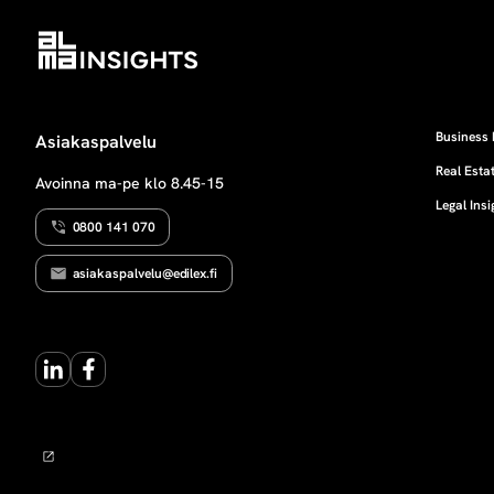
Business 
Asiakaspalvelu
Real Estat
Avoinna ma-pe klo 8.45-15
Legal Insi
0800 141 070
asiakaspalvelu@edilex.fi
LinkedIn
Facebook