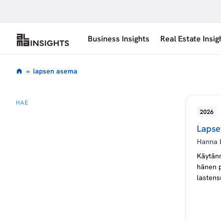
Siirry
sisältöön
Business Insights
Real Estate Insig
l
»
lapsen asema
a
HAE
L
2026
p
A
P
Lapse
S
s
E
Hanna 
N
A
Käytänn
e
S
hänen p
E
lastens
M
n
A
oikeude
a