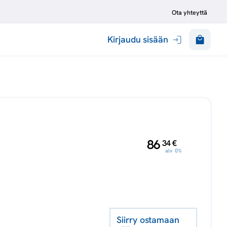
Ota yhteyttä
Kirjaudu sisään
,
86
34
€
alv 0%
Siirry ostamaan