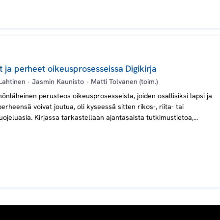
 ja perheet oikeusprosesseissa Digikirja
Lahtinen
•
Jasmin Kaunisto
•
Matti Tolvanen (toim.)
önläheinen perusteos oikeusprosesseista, joiden osallisiksi lapsi ja
erheensä voivat joutua, oli kyseessä sitten rikos-, riita- tai
uojeluasia. Kirjassa tarkastellaan ajantasaista tutkimustietoa,
llista tietoa ja hyviä käytäntöjä yhdessä.