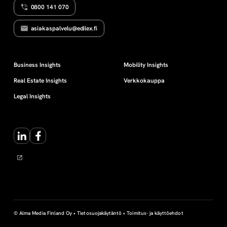
0800 141 070
M
n
I
N
asiakaspalvelu@edilex.fi
N
o
A
N
J
m
Business Insights
Mobility Insights
U
L
Real Estate Insights
Verkkokauppa
K
a
I
Legal Insights
S
U
i
U
D
E
LinkedIn
Facebook
s
S
T
A
e
n
t
© Alma Media Finland Oy •
Tietosuojakäytäntö
•
Toimitus- ja käyttöehdot