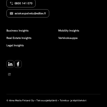
0800 141 070
V
o
U
T
asiakaspalvelu@edilex.fi
U
n
S
t
Business Insights
Mobility Insights
Real Estate Insights
Verkkokauppa
e
Legal Insights
i
LinkedIn
Facebook
n
e
n
l
© Alma Media Finland Oy •
Tietosuojakäytäntö
•
Toimitus- ja käyttöehdot