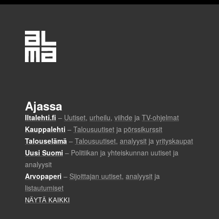
u
o
v
u
t
u
s