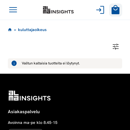
Avaa
Siirry
valikko
k
»
kuluttajaoikeus
sisältöön
u
K
U
l
L
U
Valitun kaltaisia tuotteita ei löytynyt.
T
u
T
A
J
t
A
O
I
t
K
E
U
a
Asiakaspalvelu
S
Avoinna ma-pe klo 8.45-15
j