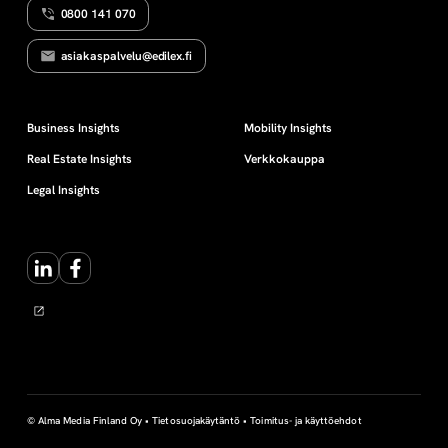
0800 141 070
a
asiakaspalvelu@edilex.fi
o
i
Business Insights
Mobility Insights
Real Estate Insights
Verkkokauppa
k
Legal Insights
e
LinkedIn
Facebook
u
s
© Alma Media Finland Oy •
Tietosuojakäytäntö
•
Toimitus- ja käyttöehdot