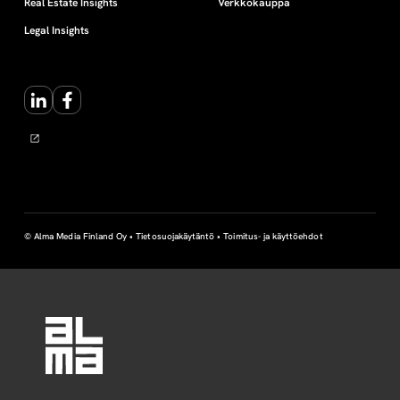
Real Estate Insights
Verkkokauppa
Legal Insights
LinkedIn
Facebook
© Alma Media Finland Oy •
Tietosuojakäytäntö
•
Toimitus- ja käyttöehdot