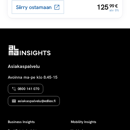
liikennevahinkoihin ja
,
125
99
€
Siirry ostamaan
s
liikennerikkomuksiin liittyvät
alv 0%
säädökset.
e
t
Asiakaspalvelu
Avoinna ma-pe klo 8.45-15
0800 141 070
asiakaspalvelu@edilex.fi
Business Insights
Mobility Insights