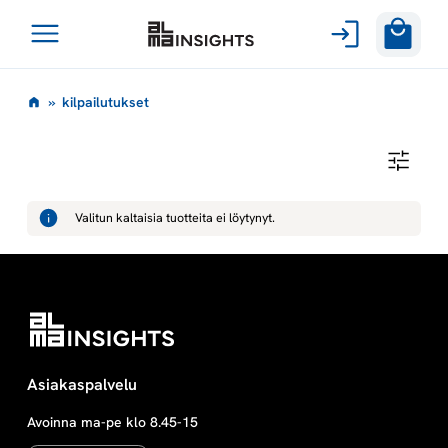
Avaa
Siirry
valikko
k
»
kilpailutukset
sisältöön
i
K
I
l
L
P
Valitun kaltaisia tuotteita ei löytynyt.
A
p
I
L
U
a
T
U
K
i
S
E
T
l
Asiakaspalvelu
Avoinna ma-pe klo 8.45-15
u