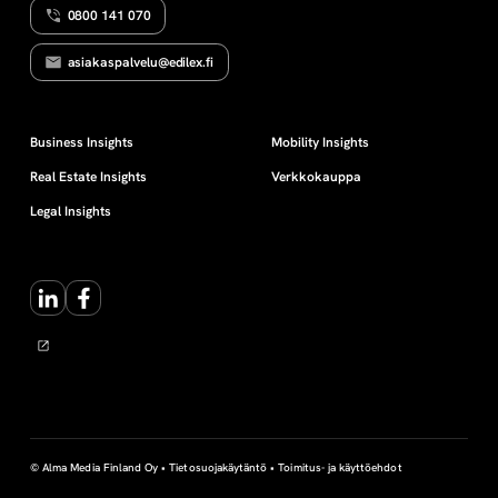
0800 141 070
t
asiakaspalvelu@edilex.fi
u
k
Business Insights
Mobility Insights
Real Estate Insights
Verkkokauppa
s
Legal Insights
e
LinkedIn
Facebook
t
© Alma Media Finland Oy •
Tietosuojakäytäntö
•
Toimitus- ja käyttöehdot