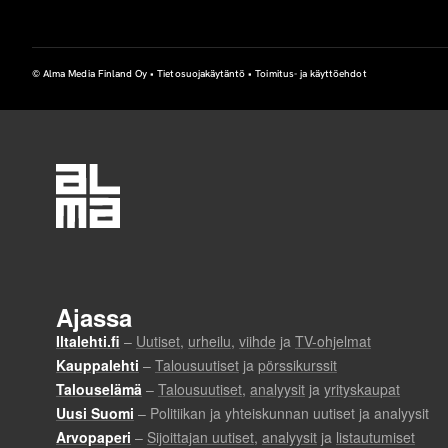
u
n
© Alma Media Finland Oy •
Tietosuojakäytäntö
•
Toimitus- ja käyttöehdot
o
m
a
k
ä
y
t