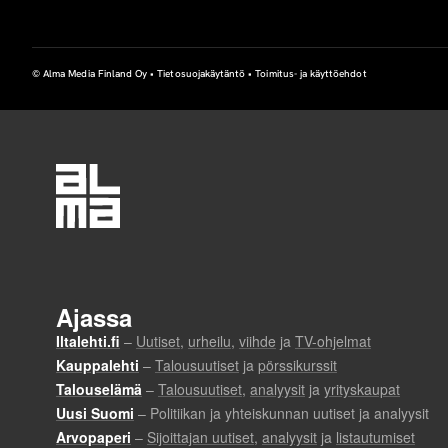
a
o
© Alma Media Finland Oy •
Tietosuojakäytäntö
•
Toimitus- ja käyttöehdot
i
k
e
u
s