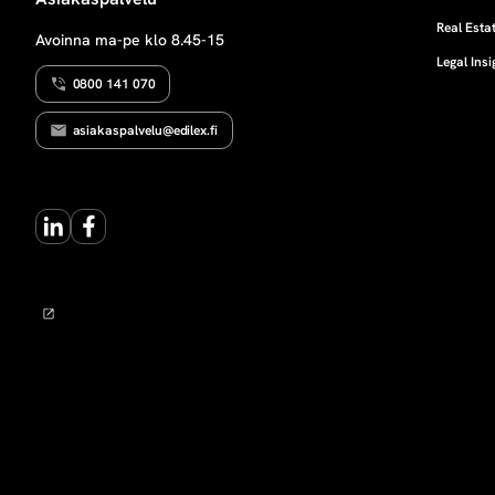
R
s
A
Real Estat
Avoinna ma-pe klo 8.45-15
O
Legal Insi
I
t
K
0800 141 070
E
U
ö
asiakaspalvelu@edilex.fi
S
n
LinkedIn
Facebook
v
u
o
k
r