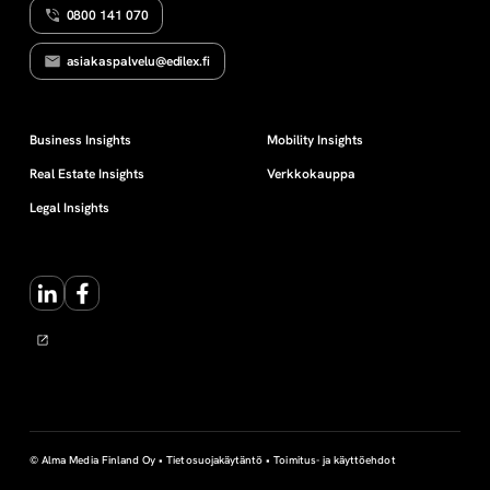
0800 141 070
N
t
L
I
asiakaspalvelu@edilex.fi
S
a
Ä
V
E
v
Business Insights
Mobility Insights
R
O
Real Estate Insights
Verkkokauppa
T
a
U
Legal Insights
S
r
LinkedIn
Facebook
a
n
a
r
© Alma Media Finland Oy •
Tietosuojakäytäntö
•
Toimitus- ja käyttöehdot