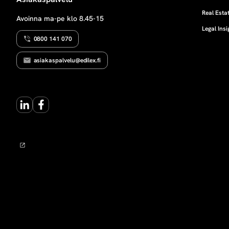
i
Real Estat
Avoinna ma-pe klo 8.45-15
Legal Insi
t
0800 141 070
y
asiakaspalvelu@edilex.fi
s
LinkedIn
Facebook