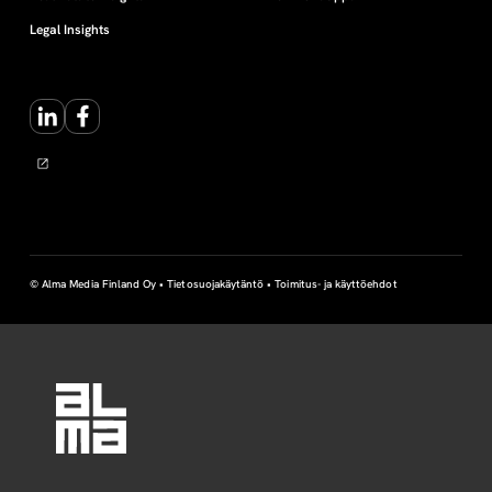
e
Legal Insights
u
LinkedIn
Facebook
s
© Alma Media Finland Oy •
Tietosuojakäytäntö
•
Toimitus- ja käyttöehdot