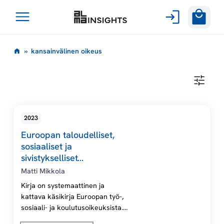
Avaa
Siirry
valikko
k
»
kansainvälinen oikeus
sisältöön
a
K
A
n
N
S
A
s
2023
I
N
Euroopan taloudelliset,
V
a
Ä
sosiaaliset ja
L
sivistykselliset
I
i
perusoikeudet Digikirja
N
Matti Mikkola
E
N
Kirja on systemaattinen ja
n
O
kattava käsikirja Euroopan työ-,
I
sosiaali- ja koulutusoikeuksista.
K
v
E
Teos rakentuu kolmen
U