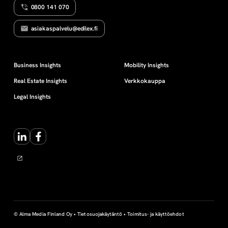
0800 141 070
m
asiakaspalvelu@edilex.fi
i
s
Business Insights
Mobility Insights
Real Estate Insights
Verkkokauppa
t
Legal Insights
u
LinkedIn
Facebook
s
© Alma Media Finland Oy •
Tietosuojakäytäntö
•
Toimitus- ja käyttöehdot