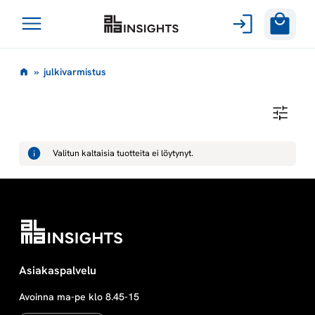
Avaa
Siirry
valikko
j
»
julkivarmistus
sisältöön
u
J
U
l
L
K
Valitun kaltaisia tuotteita ei löytynyt.
I
k
V
A
R
i
M
I
S
v
T
U
S
a
Asiakaspalvelu
Avoinna ma-pe klo 8.45-15
r