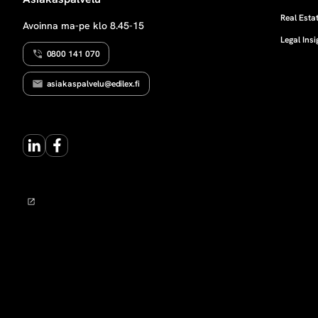
n
Real Estat
Avoinna ma-pe klo 8.45-15
Legal Insi
v
0800 141 070
a
asiakaspalvelu@edilex.fi
l
LinkedIn
Facebook
t
a