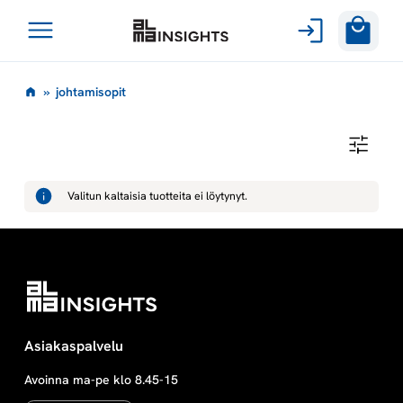
Avaa
Siirry
valikko
j
»
johtamisopit
sisältöön
o
J
O
h
H
T
Valitun kaltaisia tuotteita ei löytynyt.
A
t
M
I
S
a
O
P
I
m
T
i
Asiakaspalvelu
Avoinna ma-pe klo 8.45-15
s