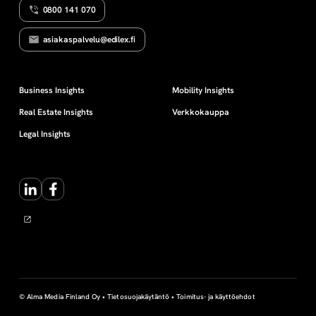
0800 141 070
o
asiakaspalvelu@edilex.fi
p
i
Business Insights
Mobility Insights
Real Estate Insights
Verkkokauppa
t
Legal Insights
LinkedIn
Facebook
© Alma Media Finland Oy •
Tietosuojakäytäntö
•
Toimitus- ja käyttöehdot