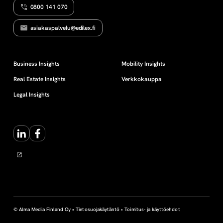
0800 141 070
e
asiakaspalvelu@edilex.fi
n
t
Business Insights
Mobility Insights
Real Estate Insights
Verkkokauppa
y
Legal Insights
ö
LinkedIn
Facebook
k
a
l
u
© Alma Media Finland Oy •
Tietosuojakäytäntö
•
Toimitus- ja käyttöehdot