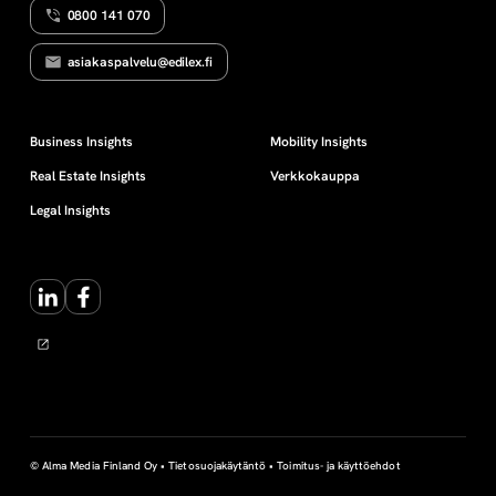
0800 141 070
s
asiakaspalvelu@edilex.fi
v
i
Business Insights
Mobility Insights
Real Estate Insights
Verkkokauppa
e
Legal Insights
s
LinkedIn
Facebook
t
i
n
t
© Alma Media Finland Oy •
Tietosuojakäytäntö
•
Toimitus- ja käyttöehdot