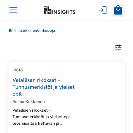
Avaa
Siirry
valikko
i
»
itsekriminointisuoja
sisältöön
t
I
T
s
S
E
K
e
2018
R
I
Velallisen rikokset –
M
k
I
Tunnusmerkistöt ja yleiset
N
opit
O
r
I
Reima Kukkonen
N
T
Velallisen rikokset –
i
I
Tunnusmerkistöt ja yleiset opit -
S
teos sisältää kattavan ja
U
m
O
käytännönläheisen esityksen
J