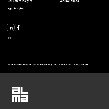
Real Estate Insights
Verkkokauppa
o
Legal Insights
j
a
LinkedIn
Facebook
© Alma Media Finland Oy •
Tietosuojakäytäntö
•
Toimitus- ja käyttöehdot