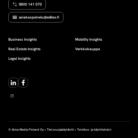
0800 141 070
asiakaspalvelu@edilex.fi
Business Insights
Mobility Insights
Real Estate Insights
Verkkokauppa
Legal Insights
LinkedIn
Facebook
© Alma Media Finland Oy •
Tietosuojakäytäntö
•
Toimitus- ja käyttöehdot