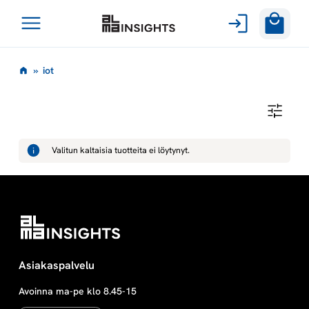
Avaa
Siirry
valikko
i
»
iot
sisältöön
o
I
O
t
T
Valitun kaltaisia tuotteita ei löytynyt.
Asiakaspalvelu
Avoinna ma-pe klo 8.45-15