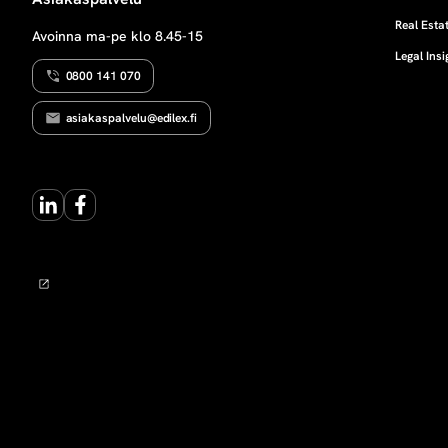
t
Real Estat
Avoinna ma-pe klo 8.45-15
Legal Insi
i
0800 141 070
o
asiakaspalvelu@edilex.fi
LinkedIn
Facebook