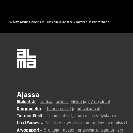
u
© Alma Media Finland Oy •
Tietosuojakäytäntö
•
Toimitus- ja käyttöehdot