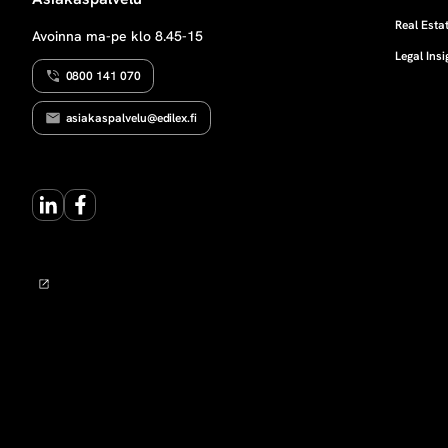
U
k
U
Real Estat
Avoinna ma-pe klo 8.45-15
Legal Insi
e
0800 141 070
u
asiakaspalvelu@edilex.fi
s
LinkedIn
Facebook
v
a
s
t
u