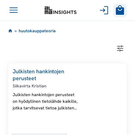
Avaa
Siirry
valikko
h
»
huutokauppateoria
sisältöön
u
H
U
u
U
T
O
t
Julkisten hankintojen
K
perusteet
A
U
o
Siikavirta Kristian
P
P
Julkisten hankintojen perusteet
A
k
on hyödyllinen tietolähde kaikille,
T
E
jotka tarvitsevat tietoa julkisten
O
a
hankintojen järjestelmän
R
I
periaatteista.
A
u