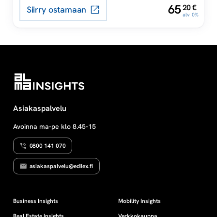
,
65
20
€
Siirry ostamaan
p
alv 0%
p
a
t
e
Asiakaspalvelu
Avoinna ma-pe klo 8.45-15
o
0800 141 070
r
asiakaspalvelu@edilex.fi
i
a
Business Insights
Mobility Insights
Real Estate Insights
Verkkokauppa