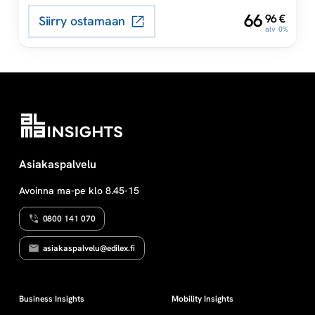
,
66
96
€
Siirry ostamaan
alv 0%
Asiakaspalvelu
Avoinna ma-pe klo 8.45-15
0800 141 070
asiakaspalvelu@edilex.fi
Business Insights
Mobility Insights