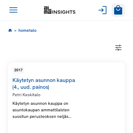
Avaa
Siirry
valikko
h
»
hometalo
sisältöön
o
H
O
m
M
E
T
e
2017
A
L
Käytetyn asunnon kauppa
O
t
(4., uud. painos)
Petri Keskitalo
a
Käytetyn asunnon kauppa on
asuntokaupan ammattilaisten
l
suositun perusteoksen neljäs
uudistettu painos!
o