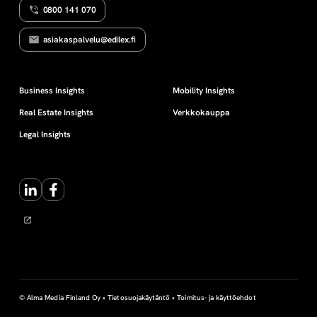
0800 141 070
R
i
I
asiakaspalvelu@edilex.fi
e
t
Business Insights
Mobility Insights
Real Estate Insights
Verkkokauppa
o
Legal Insights
r
LinkedIn
Facebook
e
k
i
s
© Alma Media Finland Oy •
Tietosuojakäytäntö
•
Toimitus- ja käyttöehdot