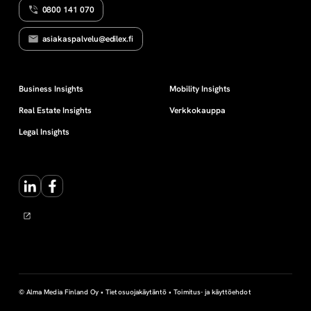
0800 141 070
S
i
T
E
asiakaspalvelu@edilex.fi
R
e
Ö
I
N
t
Business Insights
Mobility Insights
T
I
Real Estate Insights
Verkkokauppa
o
Legal Insights
j
LinkedIn
Facebook
e
n
r
e
© Alma Media Finland Oy •
Tietosuojakäytäntö
•
Toimitus- ja käyttöehdot