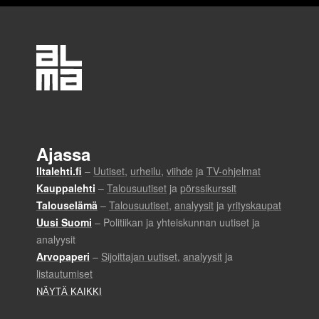
n
e
n