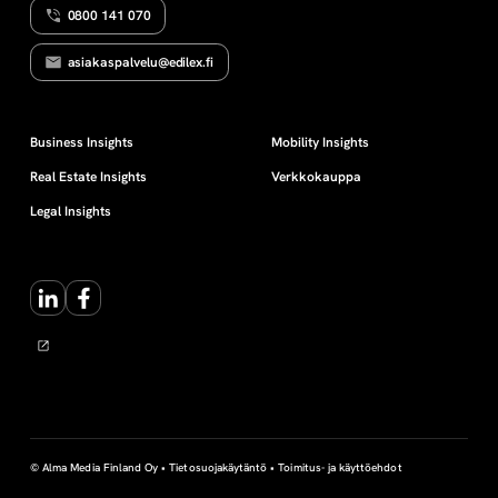
0800 141 070
N
t
asiakaspalvelu@edilex.fi
ö
j
Business Insights
Mobility Insights
Real Estate Insights
Verkkokauppa
o
Legal Insights
h
LinkedIn
Facebook
t
a
m
i
© Alma Media Finland Oy •
Tietosuojakäytäntö
•
Toimitus- ja käyttöehdot