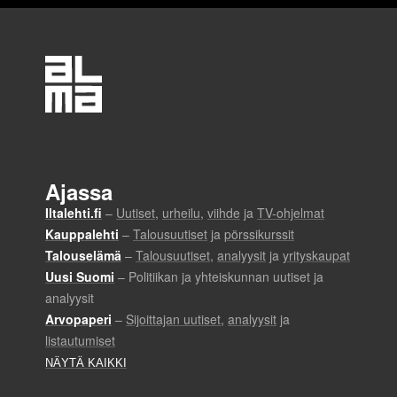
n
u
s