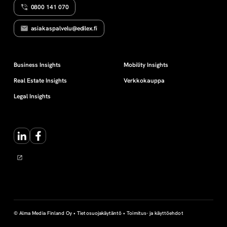
0800 141 070
S
u
asiakaspalvelu@edilex.fi
n
t
Business Insights
Mobility Insights
Real Estate Insights
Verkkokauppa
a
Legal Insights
-
LinkedIn
Facebook
a
l
e
n
© Alma Media Finland Oy •
Tietosuojakäytäntö
•
Toimitus- ja käyttöehdot