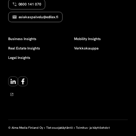
0800 141 070
v
asiakaspalvelu@edilex.fi
a
v
Business Insights
Mobility Insights
Real Estate Insights
Verkkokauppa
t
Legal Insights
a
LinkedIn
Facebook
l
e
t
© Alma Media Finland Oy •
Tietosuojakäytäntö
•
Toimitus- ja käyttöehdot