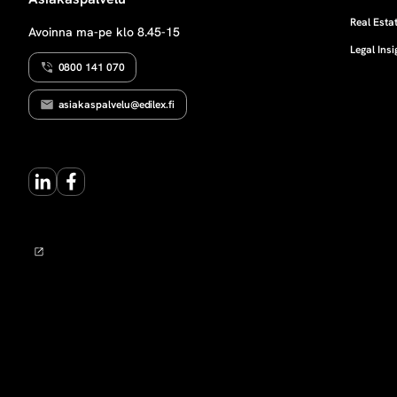
O
k
S
Real Estat
Avoinna ma-pe klo 8.45-15
T
Legal Insi
A
s
M
0800 141 070
I
N
e
asiakaspalvelu@edilex.fi
E
N
n
LinkedIn
Facebook
m
u
o
d
o