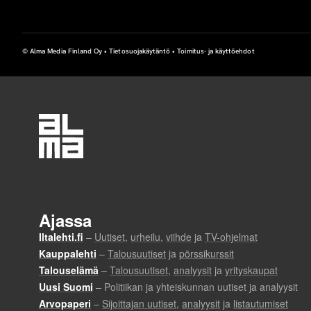
s
t
© Alma Media Finland Oy •
Tietosuojakäytäntö
•
Toimitus- ja käyttöehdot
a
m
i
n
e
n