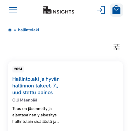
Avaa
Siirry
valikko
h
»
hallintolaki
sisältöön
a
H
A
l
L
L
I
l
2024
N
T
Hallintolaki ja hyvän
O
i
L
hallinnon takeet, 7.,
A
uudistettu painos
K
n
I
Olli Mäenpää
Teos on jäsennelty ja
t
ajantasainen yleisesitys
hallintolain sisällöstä ja
o
soveltamisesta.