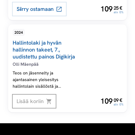
,
109
25
€
l
Siirry ostamaan
alv 0%
a
2024
k
Hallintolaki ja hyvän
hallinnon takeet, 7.,
i
uudistettu painos Digikirja
Olli Mäenpää
Teos on jäsennelty ja
ajantasainen yleisesitys
hallintolain sisällöstä ja
soveltamisesta.
,
109
09
€
Lisää koriin
alv 0%