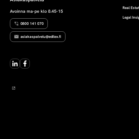
o
Real Estat
Avoinna ma-pe klo 8.45-15
Legal Insi
e
0800 141 070
l
asiakaspalvelu@edilex.fi
i
LinkedIn
Facebook
m
e
t